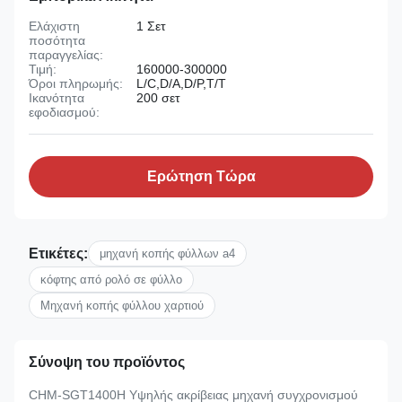
Ελάχιστη
1 Σετ
ποσότητα
παραγγελίας:
Τιμή:
160000-300000
Όροι πληρωμής:
L/C,D/A,D/P,T/T
Ικανότητα
200 σετ
εφοδιασμού:
Ερώτηση Τώρα
Ετικέτες:
μηχανή κοπής φύλλων a4
κόφτης από ρολό σε φύλλο
Μηχανή κοπής φύλλου χαρτιού
Σύνοψη του προϊόντος
CHM-SGT1400H Υψηλής ακρίβειας μηχανή συγχρονισμού