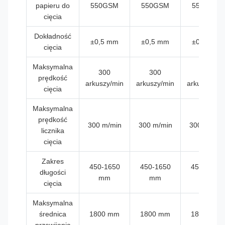
papieru do
550GSM
550GSM
550GSM
cięcia
Dokładność
±0,5 mm
±0,5 mm
±0,5 mm
cięcia
Maksymalna
300
300
300
prędkość
arkuszy/min
arkuszy/min
arkuszy/min
cięcia
Maksymalna
prędkość
300 m/min
300 m/min
300 m/min
licznika
cięcia
Zakres
450-1650
450-1650
450-1650
długości
mm
mm
mm
cięcia
Maksymalna
średnica
1800 mm
1800 mm
1800 mm
przewijania