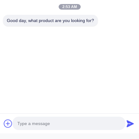
2:53 AM
Good day, what product are you looking for?
Wyślij Teraz
Skontaktuj się
Masz pytania lub potrzebujesz wyceny? Skontaktuj się z nami już
teraz!
Zapytaj Teraz