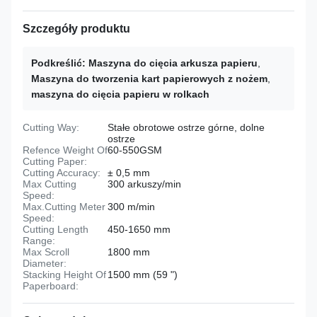
Szczegóły produktu
Podkreślić:
Maszyna do cięcia arkusza papieru
,
Maszyna do tworzenia kart papierowych z nożem
,
maszyna do cięcia papieru w rolkach
Cutting Way:
Stałe obrotowe ostrze górne, dolne
ostrze
Refence Weight Of
60-550GSM
Cutting Paper:
Cutting Accuracy:
± 0,5 mm
Max Cutting
300 arkuszy/min
Speed:
Max.Cutting Meter
300 m/min
Speed:
Cutting Length
450-1650 mm
Range:
Max Scroll
1800 mm
Diameter:
Stacking Height Of
1500 mm (59 ")
Paperboard: