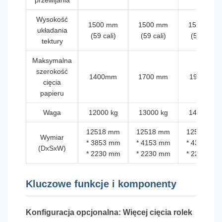
Wysokość
1500 mm
1500 mm
1500 mm
układania
(59 cali)
(59 cali)
(59 cali)
tektury
Maksymalna
szerokość
1400mm
1700 mm
1900mm
cięcia
papieru
Waga
12000 kg
13000 kg
14000 kg
12518 mm
12518 mm
12518 mm
Wymiar
* 3853 mm
* 4153 mm
* 4353 mm
(DxSxW)
* 2230 mm
* 2230 mm
* 2230 mm
Kluczowe funkcje i komponenty
Konfiguracja opcjonalna: Więcej cięcia rolek