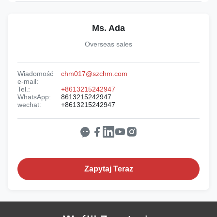
Ms. Ada
Overseas sales
Wiadomość
chm017@szchm.com
e-mail:
Tel.:
+8613215242947
WhatsApp:
8613215242947
wechat:
+8613215242947
Zapytaj Teraz