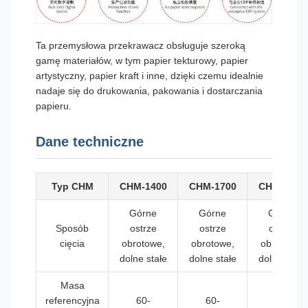
Ta przemysłowa przekrawacz obsługuje szeroką
gamę materiałów, w tym papier tekturowy, papier
artystyczny, papier kraft i inne, dzięki czemu idealnie
nadaje się do drukowania, pakowania i dostarczania
papieru.
Dane techniczne
Typ CHM
CHM-1400
CHM-1700
CHM-1900
Górne
Górne
Górne
Sposób
ostrze
ostrze
ostrze
cięcia
obrotowe,
obrotowe,
obrotowe,
dolne stałe
dolne stałe
dolne stałe
Masa
referencyjna
60-
60-
60-