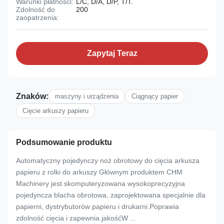
Warunki płatności:
L/C, D/A, D/P, T/T.
Zdolność do
200
zaopatrzenia:
Zapytaj Teraz
Znaków:
maszyny i urządzenia
Ciągnący papier
Cięcie arkuszy papieru
Podsumowanie produktu
Automatyczny pojedynczy noż obrotowy do cięcia arkusza
papieru z rolki do arkuszy Głównym produktem CHM
Machinery jest skomputeryzowana wysokoprecyzyjna
pojedyncza blacha obrotowa, zaprojektowana specjalnie dla
papierni, dystrybutorów papieru i drukarni.Poprawia
zdolność cięcia i zapewnia jakośćW ...