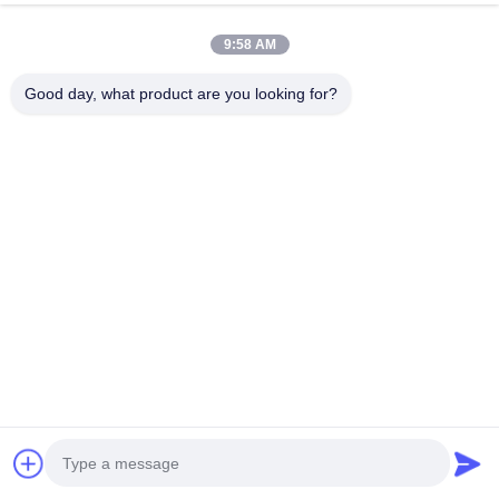
Overseas sales
9:58 AM
Good day, what product are you looking for?
Wiadomość
chm017@szchm.com
e-mail:
Tel.:
+8613215242947
WhatsApp:
8613215242947
wechat:
+8613215242947
Zapytaj Teraz
Wyślij Zapytanie
Nazwa *