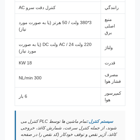
رانندگي
کنترل دقت سرو AC
منبع
3*380 ولت / 50 هرتز (یا به صورت مورد
اصلی
نیاز)
برق
220 ولت AC / 24 ولت DC (یا به صورت
ولتاژ
مورد نیاز)
قدرت
18 KW
مصرف
300 NL/min
فشار هوا
کمپرسور
6 بار
هوا
سیستم کنترل:
تمام ماشین ها توسط PLC کنترل می
شوند، از جمله کنترل سرعت، شمارش کاغذ، خروجی
کاغذ، آژیر نقص و توقف خودکار (کد نقص را در صفحه