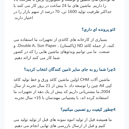
را داریم. ماشین های ما 24 ساعت در روز کار می کنند با
حداکثر ظرفیت تولید 1600 تن، 70 درصد از سهم بازار را در
اختیار دارند.
2تو پرونده اي داري؟
بسیاری از کارخانه های کاغذی از تجهیزات ما استفاده می
کنند، از جمله کاغذ ND (پاکستان) ، Double A، Sun Paper، و
صنعت. ما می توانیم ویدئوهای ماشین هایی را که در کشور
شما کار می کنند ارائه دهیم.
3چرا شما رو به جای سایر تامین کنندگان انتخاب کردید؟
ماشین آلات CHM اولین ماشین کاغذ ورق و خط تولید کاغذ
کپی A4 چین را توسعه داد. با بیش از 21 سال تجربه از سال
2004،ما مشتریانی داریم که بیش از یک دهه از تجهیزات ما
استفاده کرده اند، با پشتیبانی مهندسان با 15+ سال تجربه.
4چطور کیفیت رو تضمین میکنیم؟
ما همیشه قبل از تولید انبوه نمونه های قبل از تولید تولید می
کنیم و قبل از ارسال بازرسی های نهایی انجام می دهیم.