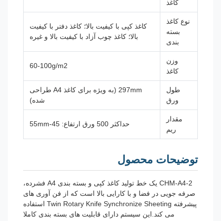
کاغذ
نوع کاغذ
کاغذ کپی با کیفیت بالا؛ کاغذ دفتر با کیفیت
بسته
بالا؛ کاغذ چوب آزاد با کیفیت بالا و غیره
بندی
وزن
60-100g/m2
کاغذ
طول
297mm (به ویژه برای کاغذ A4 طراحی
ورق
شده)
مقدار
حداکثر 500 ورق ارتفاع: 45-55mm
ریم
توضیحات محصول
CHM-A4-2 یک خط تولید کاغذ کپی و بسته بندی A4 فشرده،
صرفه جویی در فضا و با کارایی بالا است که از فن آوری های
پیشرفته Twin Rotary Knife Synchronize Sheeting استفاده
می کند.این سیستم دارای قابلیت های بسته بندی کاملا