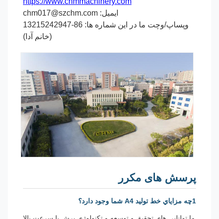
https://www.chmmachinery.com
ایمیل: chm017@szchm.com
وپساپ/وچت ما در این شماره ها: 86-13215242947
(خانم آدا)
پرسش های مکرر
1چه مزاياي خط توليد A4 شما وجود دارد؟
ما توانایی های تحقیق و توسعه و تکنولوژی برش با سرعت بالا