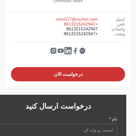
Overseas sales
ایمیل:
chm017@szchm.com
تلفن:
+8613215242947
واتساپ:
8613215242947
ویچت:
+8613215242947
درخواست الان
درخواست ارسال کنید
نام *