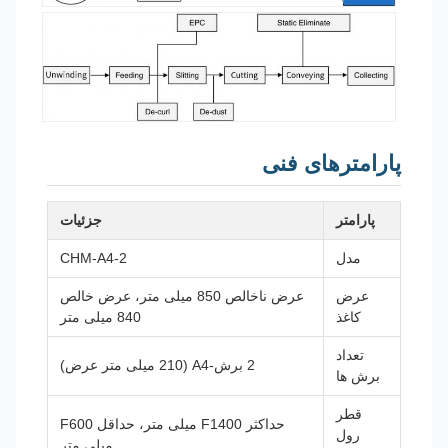
پارامترهای فنی
پارامتر
جزئیات
مدل
CHM-A4-2
عرض
عرض ناخالص 850 میلی متر، عرض خالص
کاغذ
840 میلی متر
تعداد
2 برش-A4 (210 میلی متر عرض)
برش ها
قطر
حداکثر F1400 میلی متر، حداقل F600
رول
میلی متر