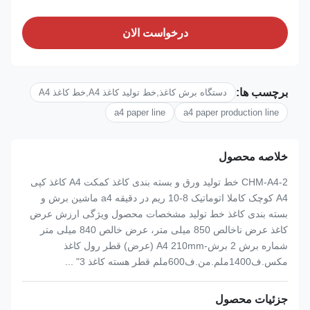
درخواست الان
برچسب ها:
دستگاه برش کاغذ,خط تولید کاغذ A4,خط کاغذ A4
a4 paper line
a4 paper production line
خلاصه محصول
CHM-A4-2 خط تولید ورق و بسته بندی کاغذ کمکت A4 کاغذ کپی
A4 کوچک کاملا اتوماتیک 8-10 ریم در دقیقه a4 ماشین برش و
بسته بندی کاغذ خط تولید مشخصات محصول ویژگی ارزش عرض
کاغذ عرض ناخالص 850 میلی متر، عرض خالص 840 میلی متر
شماره برش 2 برش-A4 210mm (عرض) قطر رول کاغذ
مکس.ف1400ملم.من.ف600ملم قطر هسته کاغذ 3" ...
جزئیات محصول