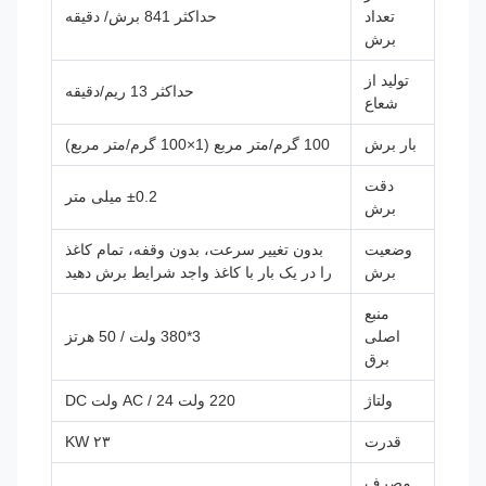
تعداد
حداکثر 841 برش/ دقیقه
برش
تولید از
حداکثر 13 ریم/دقیقه
شعاع
بار برش
100 گرم/متر مربع (1×100 گرم/متر مربع)
دقت
±0.2 میلی متر
برش
وضعیت
بدون تغییر سرعت، بدون وقفه، تمام کاغذ
برش
را در یک بار با کاغذ واجد شرایط برش دهید
منبع
اصلی
3*380 ولت / 50 هرتز
برق
ولتاژ
220 ولت AC / 24 ولت DC
قدرت
۲۳ KW
مصرف