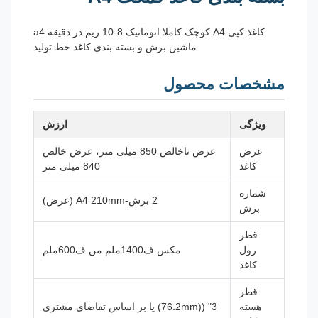
کاغذ کپی A4 کوچک کاملا اتوماتیک 8-10 ریم در دقیقه a4
ماشین برش و بسته بندی کاغذ خط تولید
مشخصات محصول
ویژگی
ارزش
عرض
عرض ناخالص 850 میلی متر، عرض خالص
کاغذ
840 میلی متر
شماره
2 برش-A4 210mm (عرض)
برش
قطر
رول
مکس.ف1400ملم.من.ف600ملم
کاغذ
قطر
هسته
3" ((76.2mm) یا بر اساس تقاضای مشتری