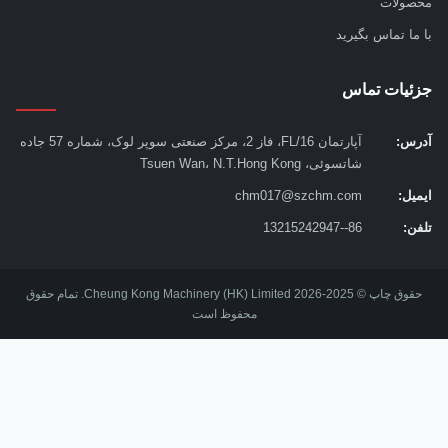
ولات
ما تماس بگیرید
ئیات تماس
س:
آپارتمان 16/FL، فاز 2، مرکز صنعتی سوپر لوک، شماره 57 جاده
شاتسوئی، Tsuen Wan، N.T.Hong Kong
یل:
chm017@szchm.com
ن:
86--13215242947
حقوق چاپ © 2025-2026 Cheung Kong Machinery (HK) Limited. تمام حقوق
محفوظ است