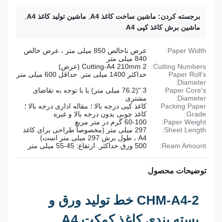
برجسته کردن:
ماشین ساخت کاغذ A4
,
ماشین تولید کاغذ A4
,
ماشین برش کاغذ کپی A4
Paper Width:
عرض ناخالص 850 میلی متر ، عرض خالص
840 میلی متر
Cutting Numbers:
2 Cutting-A4 210mm (عرض)
Paper Roll's
حداکثر 1400 میلی متر. حداقل 600 میلی متر
Diameter:
Paper Core's
3 "(76.2 میلی متر) یا با توجه به تقاضای
Diameter:
مشتری
Packing Paper
کاغذ کپی درجه بالا ؛ مقاله اداری درجه بالا ؛
Grade:
کاغذ چوبی بدون درجه بالا و غیره
Paper Weight:
60-100 گرم در متر مربع
Sheet Length:
297 میلی متر (مخصوصاً طراحی برای کاغذ
A4 ، طول برش 297 میلی متر است)
Ream Amount:
500 ورق حداکثر. ارتفاع: 45-55 میلی متر
توضیحات محصول
CHM-A4-2 خط تولید ورق و
بسته بندی کاغذ کمکت A4