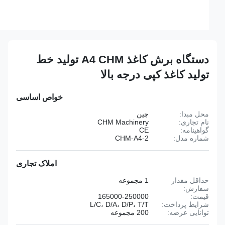
دستگاه برش کاغذ A4 CHM تولید خط
تولید کاغذ کپی درجه بالا
خواص اساسی
محل مبدا:
چین
نام تجاری:
CHM Machinery
گواهینامه:
CE
شماره مدل:
CHM-A4-2
املاک تجاری
حداقل مقدار
1 مجموعه
سفارش:
قیمت:
165000-250000
شرایط پرداخت:
L/C، D/A، D/P، T/T
توانایی عرضه:
200 مجموعه