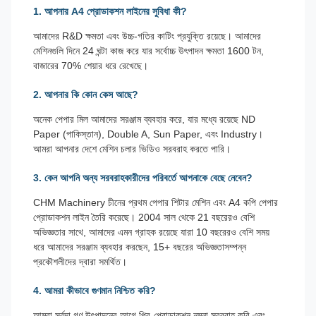
1. আপনার A4 প্রোডাকশন লাইনের সুবিধা কী?
আমাদের R&D ক্ষমতা এবং উচ্চ-গতির কাটিং প্রযুক্তি রয়েছে। আমাদের
মেশিনগুলি দিনে 24 ঘন্টা কাজ করে যার সর্বোচ্চ উৎপাদন ক্ষমতা 1600 টন,
বাজারের 70% শেয়ার ধরে রেখেছে।
2. আপনার কি কোন কেস আছে?
অনেক পেপার মিল আমাদের সরঞ্জাম ব্যবহার করে, যার মধ্যে রয়েছে ND
Paper (পাকিস্তান), Double A, Sun Paper, এবং Industry।
আমরা আপনার দেশে মেশিন চলার ভিডিও সরবরাহ করতে পারি।
3. কেন আপনি অন্য সরবরাহকারীদের পরিবর্তে আপনাকে বেছে নেবেন?
CHM Machinery চীনের প্রথম পেপার শিটার মেশিন এবং A4 কপি পেপার
প্রোডাকশন লাইন তৈরি করেছে। 2004 সাল থেকে 21 বছরেরও বেশি
অভিজ্ঞতার সাথে, আমাদের এমন গ্রাহক রয়েছে যারা 10 বছরেরও বেশি সময়
ধরে আমাদের সরঞ্জাম ব্যবহার করছেন, 15+ বছরের অভিজ্ঞতাসম্পন্ন
প্রকৌশলীদের দ্বারা সমর্থিত।
4. আমরা কীভাবে গুণমান নিশ্চিত করি?
আমরা সর্বদা গণ উৎপাদনের আগে প্রি-প্রোডাকশন নমুনা সরবরাহ করি এবং