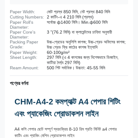
Paper Width:
মোট প্রস্থ 850 মিমি, নেট প্রস্থ 840 মিমি
Cutting Numbers:
2 কাটিং-এ 4 210 মিমি (প্রস্থ)
Paper Roll's
সর্বোচ্চ ф1400 মিমি। Min.ф600 মিমি
Diameter:
Paper Core's
3 "(76.2 মিমি) বা ক্লায়েন্টদের চাহিদা অনুযায়ী
Diameter:
Packing Paper
উচ্চ-গ্রেডের অনুলিপি কাগজ; উচ্চ-গ্রেড অফিসের কাগজ;
Grade:
উচ্চ গ্রেড ফ্রি কাঠের কাগজ ইত্যাদি
Paper Weight:
60-100g/m²
Sheet Length:
297 মিমি (এ 4 কাগজের জন্য বিশেষভাবে ডিজাইন,
কাটিয়া দৈর্ঘ্য 297 মিমি)
Ream Amount:
500 শিট সর্বাধিক। উচ্চতা: 45-55 মিমি
পণ্যের বর্ণনা
CHM-A4-2 কমপ্যাক্ট A4 পেপার শিটিং
এবং প্যাকেজিং প্রোডাকশন লাইন
A4 কপি পেপার ছোট সম্পূর্ণ স্বয়ংক্রিয় 8-10 রিম প্রতি মিনিট a4 পেপার
কাটিং এবং প্যাকিং মেশিন প্রোডাকশন লাইন