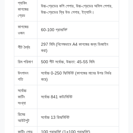
প্যাকিং
উচ্চ-গ্রেডের কপি পেপার, উচ্চ-গ্রেডের অফিস পেপার,
কাগজের
উচ্চ-গ্রেডের ফ্রি উড পেপার, ইত্যাদি।
গ্রেড
কাগজের
60-100 গ্রাম/মি²
ওজন
297 মিমি (বিশেষভাবে A4 কাগজের জন্য ডিজাইন
শীট দৈর্ঘ্য
করা)
রিম পরিমাণ
500 শীট সর্বোচ্চ, উচ্চতা: 45-55 মিমি
উৎপাদন
সর্বোচ্চ 0-250 মি/মিনিট (কাগজের মানের উপর নির্ভর
গতি
করে)
সর্বোচ্চ
কাটিং
সর্বোচ্চ 841 কাট/মিনিট
সংখ্যা
রিমের
সর্বোচ্চ 13 রিম/মিনিট
আউটপুট
কাটিং লোড
100 গ্রাম/মি² (1×100 গ্রাম/মি²)