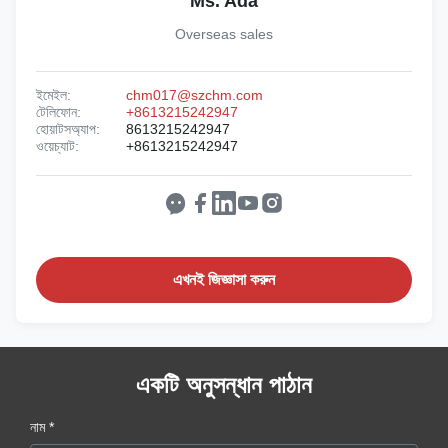
Ms. Ada
Overseas sales
ইমেইল:
chm017@szchm.com
টেলিফোন:
+8613215242947
হোয়াটসঅ্যাপ:
8613215242947
ওয়েচ্যাট:
+8613215242947
এখনই জিজ্ঞাসা করুন
একটি অনুসন্ধান পাঠান
নাম *