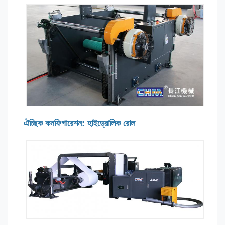
ঐচ্ছিক কনফিগারেশন: হাইড্রোলিক রোল