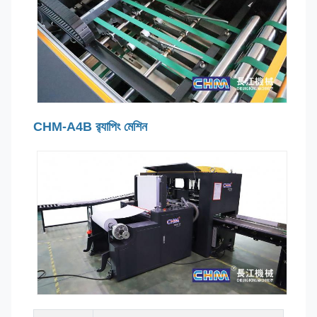
CHM-A4B র‍্যাপিং মেশিন