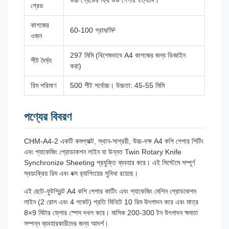
উচ্চ গ্রেডের ফ্রি উড পেপার ইত্যাদি।
গ্রেড
কাগজের
60-100 গ্রাম/মি²
ওজন
297 মিমি (বিশেষভাবে A4 কাগজের জন্য ডিজাইন
শীট দৈর্ঘ্য
করা)
রিম পরিমাণ
500 শীট সর্বোচ্চ। উচ্চতা: 45-55 মিমি
পণ্যের বিবরণ
CHM-A4-2 একটি কমপ্যাক্ট, স্থান-সাশ্রয়ী, উচ্চ-দক্ষ A4 কপি পেপার শিটিং
এবং প্যাকেজিং প্রোডাকশন লাইন যা উন্নত Twin Rotary Knife
Synchronize Sheeting প্রযুক্তি ব্যবহার করে। এই সিস্টেমে সম্পূর্ণ
স্বয়ংক্রিয় রিম এবং বক্স র‍্যাপিংয়ের সুবিধা রয়েছে।
এই ছোট-ফুটপ্রিন্ট A4 কপি পেপার কাটিং এবং প্যাকেজিং মেশিন প্রোডাকশন
লাইন (2 রোল এবং 4 পকেট) প্রতি মিনিটে 10 রিম উৎপাদন করে এবং মাত্র
8×9 মিটার ফ্লোর স্পেস দখল করে। মাসিক 200-300 টন উৎপাদন ক্ষমতা
সম্পন্ন ব্যবহারকারীদের জন্য আদর্শ।