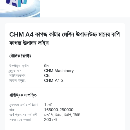
CHM A4 কাগজ কাটার মেশিন উত্পাদনউচ্চ মানের কপি
কাগজ উত্পাদন লাইন
মৌলিক বৈশিষ্ট্য
উৎপত্তি স্থান:
চীন
ব্র্যান্ড নাম:
CHM Machinery
সার্টিফিকেশন:
CE
মডেল নম্বর:
CHM-A4-2
বাণিজ্যিক সম্পত্তি
ন্যূনতম অর্ডার পরিমাণ:
1 সেট
দাম:
165000-250000
অর্থ প্রদানের শর্তাবলী:
এল/সি, ডি/এ, ডি/পি, টি/টি
সরবরাহের ক্ষমতা:
200 সেট