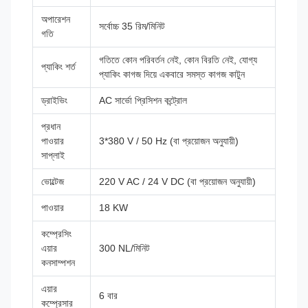
অপারেশন
সর্বোচ্চ 35 রিম/মিনিট
গতি
গতিতে কোন পরিবর্তন নেই, কোন বিরতি নেই, যোগ্য
প্যাকিং শর্ত
প্যাকিং কাগজ দিয়ে একবারে সমস্ত কাগজ কাটুন
ড্রাইভিং
AC সার্ভো প্রিসিশন কন্ট্রোল
প্রধান
পাওয়ার
3*380 V / 50 Hz (বা প্রয়োজন অনুযায়ী)
সাপ্লাই
ভোল্টেজ
220 V AC / 24 V DC (বা প্রয়োজন অনুযায়ী)
পাওয়ার
18 KW
কম্প্রেসিং
এয়ার
300 NL/মিনিট
কনসাম্পশন
এয়ার
6 বার
কম্প্রেসার