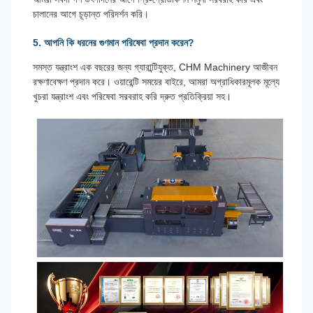
চালানের আগে চূড়ান্ত পরিদর্শন করি।
5. আপনি কি ধরনের গুণমান পরিষেবা প্রদান করেন?
সমস্ত যন্ত্রাংশ এক বছরের জন্য গ্যারান্টিযুক্ত, CHM Machinery আজীবন
রক্ষণাবেক্ষণ প্রদান করে। ওয়ারেন্টি সময়ের বাইরে, আমরা অগ্রাধিকারমূলক মূল্যে
খুচরা যন্ত্রাংশ এবং পরিষেবা সরবরাহ করি দ্রুত প্রতিক্রিয়া সহ।