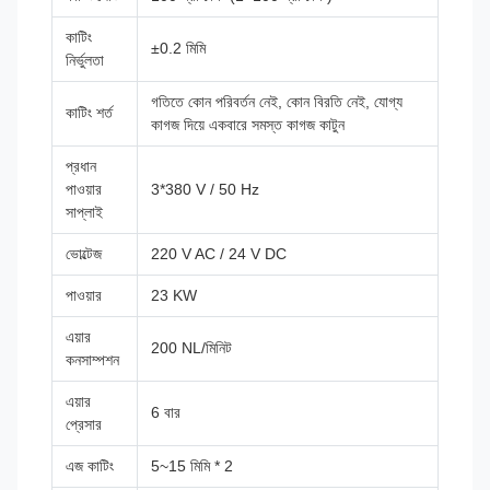
কাটিং
±0.2 মিমি
নির্ভুলতা
গতিতে কোন পরিবর্তন নেই, কোন বিরতি নেই, যোগ্য
কাটিং শর্ত
কাগজ দিয়ে একবারে সমস্ত কাগজ কাটুন
প্রধান
পাওয়ার
3*380 V / 50 Hz
সাপ্লাই
ভোল্টেজ
220 V AC / 24 V DC
পাওয়ার
23 KW
এয়ার
200 NL/মিনিট
কনসাম্পশন
এয়ার
6 বার
প্রেসার
এজ কাটিং
5~15 মিমি * 2