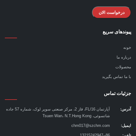
درخواست الان
ندهای سریع
ه
اره ما
ولات
ما تماس بگیرید
ئیات تماس
س:
آپارتمان 16/FL، فاز 2، مرکز صنعتی سوپر لوک، شماره 57 جاده
شاتسوئی، Tsuen Wan، N.T.Hong Kong
یل:
chm017@szchm.com
ن:
86--13215242947