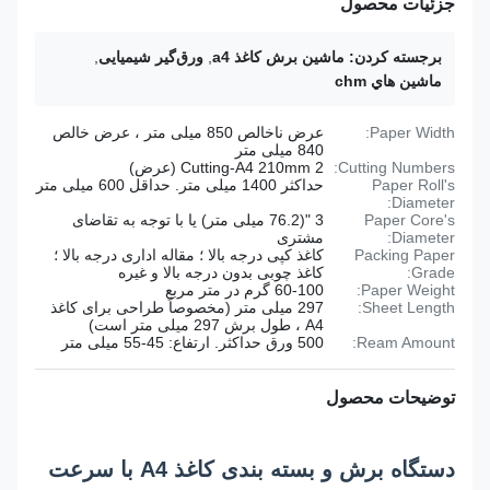
جزئیات محصول
برجسته کردن:
ماشین برش کاغذ a4
,
ورق‌گیر شیمیایی
,
ماشين هاي chm
Paper Width:
عرض ناخالص 850 میلی متر ، عرض خالص
840 میلی متر
Cutting Numbers:
2 Cutting-A4 210mm (عرض)
Paper Roll's
حداکثر 1400 میلی متر. حداقل 600 میلی متر
Diameter:
Paper Core's
3 "(76.2 میلی متر) یا با توجه به تقاضای
Diameter:
مشتری
Packing Paper
کاغذ کپی درجه بالا ؛ مقاله اداری درجه بالا ؛
Grade:
کاغذ چوبی بدون درجه بالا و غیره
Paper Weight:
60-100 گرم در متر مربع
Sheet Length:
297 میلی متر (مخصوصاً طراحی برای کاغذ
A4 ، طول برش 297 میلی متر است)
Ream Amount:
500 ورق حداکثر. ارتفاع: 45-55 میلی متر
توضیحات محصول
دستگاه برش و بسته بندی کاغذ A4 با سرعت