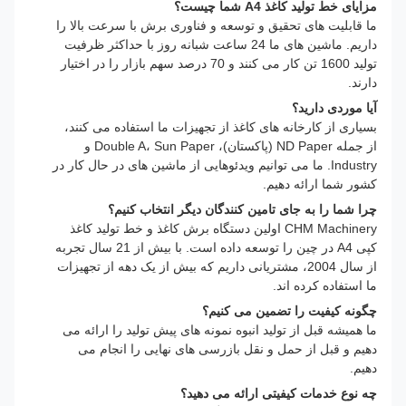
مزایای خط تولید کاغذ A4 شما چیست؟
ما قابلیت های تحقیق و توسعه و فناوری برش با سرعت بالا را
داریم. ماشین های ما 24 ساعت شبانه روز با حداکثر ظرفیت
تولید 1600 تن کار می کنند و 70 درصد سهم بازار را در اختیار
دارند.
آیا موردی دارید؟
بسیاری از کارخانه های کاغذ از تجهیزات ما استفاده می کنند،
از جمله ND Paper (پاکستان)، Double A، Sun Paper و
Industry. ما می توانیم ویدئوهایی از ماشین های در حال کار در
کشور شما ارائه دهیم.
چرا شما را به جای تامین کنندگان دیگر انتخاب کنیم؟
CHM Machinery اولین دستگاه برش کاغذ و خط تولید کاغذ
کپی A4 در چین را توسعه داده است. با بیش از 21 سال تجربه
از سال 2004، مشتریانی داریم که بیش از یک دهه از تجهیزات
ما استفاده کرده اند.
چگونه کیفیت را تضمین می کنیم؟
ما همیشه قبل از تولید انبوه نمونه های پیش تولید را ارائه می
دهیم و قبل از حمل و نقل بازرسی های نهایی را انجام می
دهیم.
چه نوع خدمات کیفیتی ارائه می دهید؟