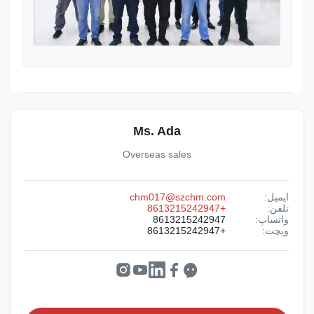
Ms. Ada
Overseas sales
ایمیل:
chm017@szchm.com
تلفن:
+8613215242947
واتساپ:
8613215242947
ویچت:
+8613215242947