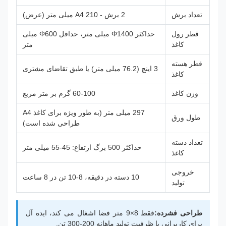
تعداد برش
2 برش - A4 210 میلی متر (عرض)
قطر رول
حداکثر Φ1400 میلی متر، حداقل Φ600 میلی
کاغذ
متر
قطر هسته
3 اینچ (76.2 میلی متر) یا طبق تقاضای مشتری
کاغذ
وزن کاغذ
60-100 گرم بر متر مربع
297 میلی متر (به طور ویژه برای کاغذ A4
طول ورق
طراحی شده است)
تعداد دسته
حداکثر 500 برگ ارتفاع: 45-55 میلی متر
کاغذ
خروجی
10 دسته در دقیقه، 8-10 تن در 8 ساعت
تولید
طراحی فشرده:
فقط 8×9 متر فضا اشغال می کند، ایده آل
برای کاربرانی با ظرفیت تولید ماهانه 200-300 تن.