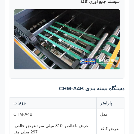
سیستم جمع آوری کاغذ
دستگاه بسته بندی CHM-A4B
پارامتر
جزئیات
مدل
CHM-A4B
عرض ناخالص: 310 میلی متر؛ عرض خالص:
عرض کاغذ
297 میلی متر