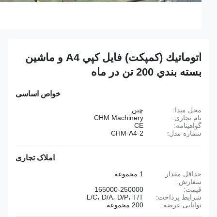
اتوماتيك (کمپکت) فايل كپي A4 و ماشين
بسته بندي 200 تن در ماه
خواص اساسی
محل مبدا:
چین
نام تجاری:
CHM Machinery
گواهینامه:
CE
شماره مدل:
CHM-A4-2
املاک تجاری
حداقل مقدار
1 مجموعه
سفارش:
قیمت:
165000-250000
شرایط پرداخت:
L/C، D/A، D/P، T/T
توانایی عرضه:
200 مجموعه