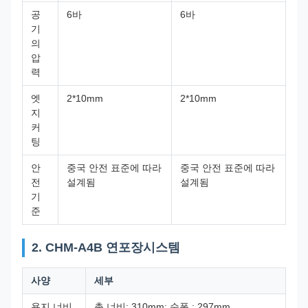
공
6바
6바
기
의
압
력
엣
2*10mm
2*10mm
지
커
팅
안
중국 안전 표준에 따라
중국 안전 표준에 따라
전
설계됨
설계됨
기
준
2. CHM-A4B 연포장시스템
사양
세부
용지 너비
총 너비: 310mm; 순폭 : 297mm