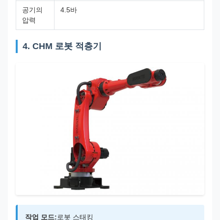
공기의
4.5바
압력
4. CHM 로봇 적층기
작업 모드:
로봇 스태킹