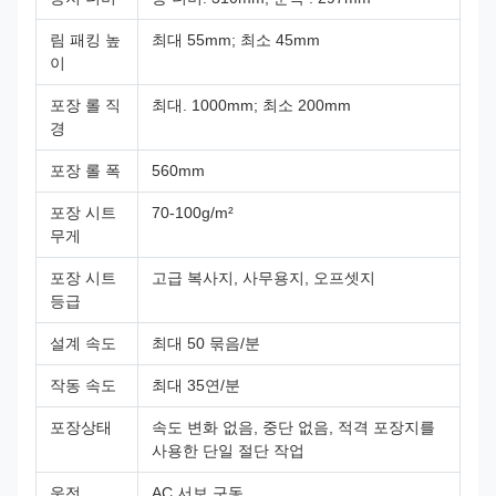
림 패킹 높
최대 55mm; 최소 45mm
이
포장 롤 직
최대. 1000mm; 최소 200mm
경
포장 롤 폭
560mm
포장 시트
70-100g/m²
무게
포장 시트
고급 복사지, 사무용지, 오프셋지
등급
설계 속도
최대 50 묶음/분
작동 속도
최대 35연/분
포장상태
속도 변화 없음, 중단 없음, 적격 포장지를
사용한 단일 절단 작업
운전
AC 서보 구동