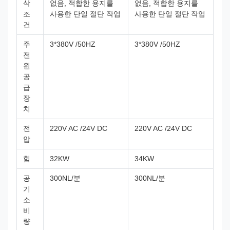
삭
없음, 적합한 용지를
없음, 적합한 용지를
조
사용한 단일 절단 작업
사용한 단일 절단 작업
건
주
3*380V /50HZ
3*380V /50HZ
전
원
공
급
장
치
전
220V AC /24V DC
220V AC /24V DC
압
힘
32KW
34KW
공
300NL/분
300NL/분
기
소
비
량