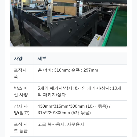
사양
세부
포장지
총 너비: 310mm; 순폭 : 297mm
폭
박스 머
5개의 패키지/상자; 8개의 패키지/상자; 10개
신 사양
의 패키지/상자
상자 사
430mm*315mm*300mm (10개 묶음) /
양(참고)
315*220*300mm (5개 묶음)
포장 시
고급 복사용지, 사무용지
트 등급