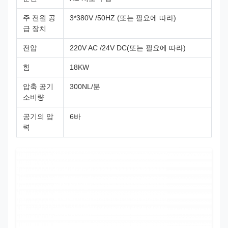
주 전원 공
3*380V /50HZ (또는 필요에 따라)
급 장치
전압
220V AC /24V DC(또는 필요에 따라)
힘
18KW
압축 공기
300NL/분
소비량
공기의 압
6바
력