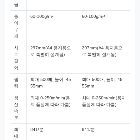
급
종
60-100g/m²
60-100g/m²
이
무
게
시
297mm(A4 용지용으
297mm(A4 용지용으
트
로 특별히 설계됨)
로 특별히 설계됨)
길
이
림
최대 500매, 높이: 45-
최대 500매, 높이: 45-
량
55mm
55mm
생
최대 0-250m/min(용
최대 0-250m/min(용지
산
지 품질에 따라 다름)
품질에 따라 다름)
속
도
최
841/분
841/분
대