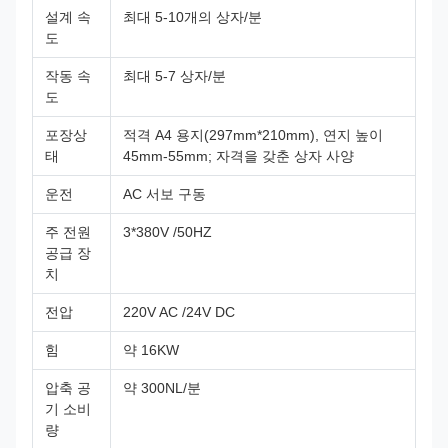
설계 속
최대 5-10개의 상자/분
도
작동 속
최대 5-7 상자/분
도
포장상
적격 A4 용지(297mm*210mm), 연지 높이
태
45mm-55mm; 자격을 갖춘 상자 사양
운전
AC 서보 구동
주 전원
3*380V /50HZ
공급 장
치
전압
220V AC /24V DC
힘
약 16KW
압축 공
약 300NL/분
기 소비
량