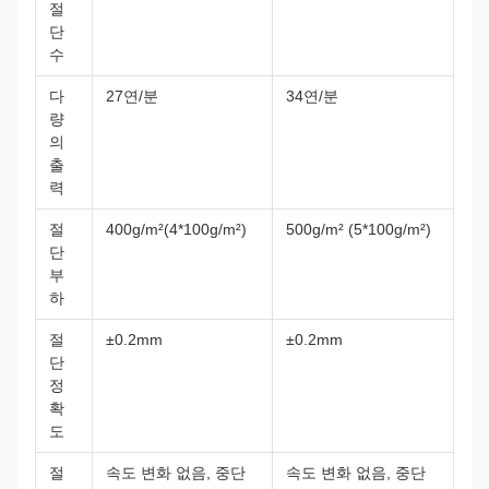
절
단
수
다
27연/분
34연/분
량
의
출
력
절
400g/m²(4*100g/m²)
500g/m² (5*100g/m²)
단
부
하
절
±0.2mm
±0.2mm
단
정
확
도
절
속도 변화 없음, 중단
속도 변화 없음, 중단