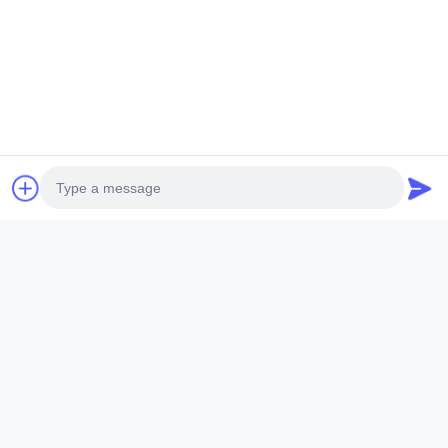
왓츠앱:
8613215242947
위챗:
+8613215242947
지금 문의
문의 를 보내십시오
Photo
이름 *
Video Call
Audio Call
회사명 :