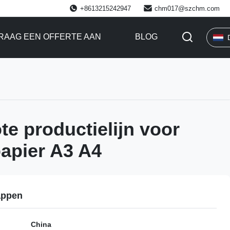
+8613215242947
chm017@szchm.com
RAAG EEN OFFERTE AAN
BLOG
e productielijn voor
apier A3 A4
appen
China