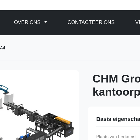
OVER ONS
CONTACTEER ONS
V
 A4
CHM Grot
kantoorp
Basis eigensch
Plaats van herkomst: