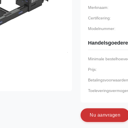
Merknaam:
Certificering:
Modelnummer:
Handelsgoeder
Minimale bestelhoevee
Prijs:
Betalingsvoorwaarden
Toeleveringsvermoge
N
u
a
a
n
v
r
a
g
e
n