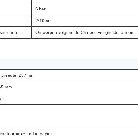
6 bar
2*10mm
dsnormen
Ontworpen volgens de Chinese veiligheidsnormen
o breedte: 297 mm
 45 mm
m
antoorpapier, offsetpapier