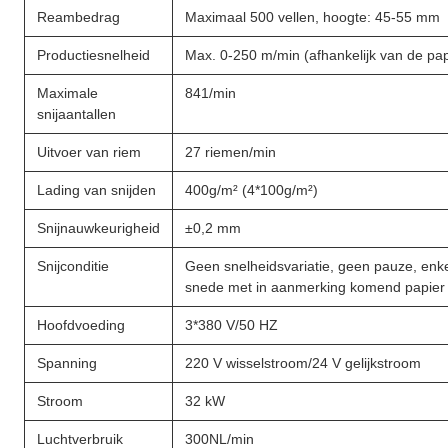
Reambedrag
Maximaal 500 vellen, hoogte: 45-55 mm
Productiesnelheid
Max. 0-250 m/min (afhankelijk van de papi
Maximale
841/min
snijaantallen
Uitvoer van riem
27 riemen/min
Lading van snijden
400g/m² (4*100g/m²)
Snijnauwkeurigheid
±0,2 mm
Snijconditie
Geen snelheidsvariatie, geen pauze, enk
snede met in aanmerking komend papier
Hoofdvoeding
3*380 V/50 HZ
Spanning
220 V wisselstroom/24 V gelijkstroom
Stroom
32 kW
Luchtverbruik
300NL/min