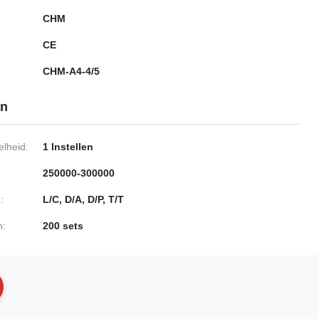
CHM
CE
CHM-A4-4/5
en
lheid:
1 Instellen
250000-300000
:
L/C, D/A, D/P, T/T
n:
200 sets