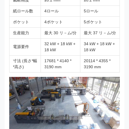
裁断精度
±0.2 mm
±0.2 mm
紙ロール数
4ロール
5ロール
ポケット
4ポケット
5ポケット
生産能力
最大 30 リ－ム/分
最大 37 リ－ム/分
32 kW + 18 kW +
34 kW + 18 kW +
電源要件
18 kW
18 kW
寸法 (長さ*幅
17681 * 4140 *
20114 * 4355 *
*高さ)
3190 mm
3190 mm