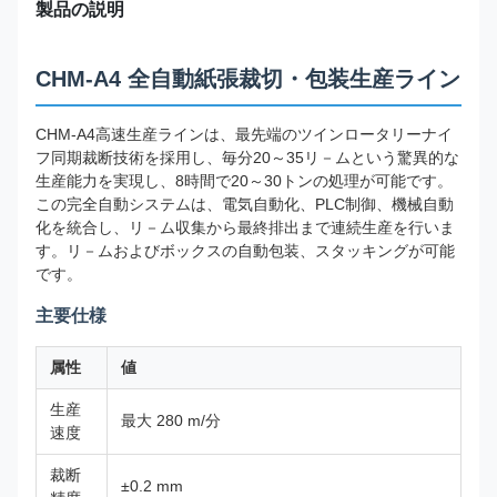
製品の説明
CHM-A4 全自動紙張裁切・包装生産ライン
CHM-A4高速生産ラインは、最先端のツインロータリーナイ
フ同期裁断技術を採用し、毎分20～35リ－ムという驚異的な
生産能力を実現し、8時間で20～30トンの処理が可能です。
この完全自動システムは、電気自動化、PLC制御、機械自動
化を統合し、リ－ム収集から最終排出まで連続生産を行いま
す。リ－ムおよびボックスの自動包装、スタッキングが可能
です。
主要仕様
属性
値
生産
最大 280 m/分
速度
裁断
±0.2 mm