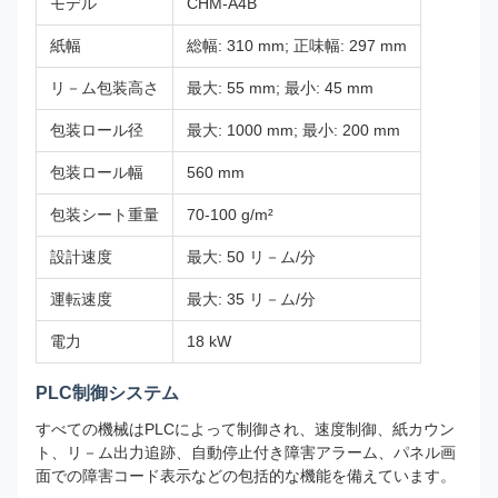
モデル
CHM-A4B
紙幅
総幅: 310 mm; 正味幅: 297 mm
リ－ム包装高さ
最大: 55 mm; 最小: 45 mm
包装ロール径
最大: 1000 mm; 最小: 200 mm
包装ロール幅
560 mm
包装シート重量
70-100 g/m²
設計速度
最大: 50 リ－ム/分
運転速度
最大: 35 リ－ム/分
電力
18 kW
PLC制御システム
すべての機械はPLCによって制御され、速度制御、紙カウン
ト、リ－ム出力追跡、自動停止付き障害アラーム、パネル画
面での障害コード表示などの包括的な機能を備えています。