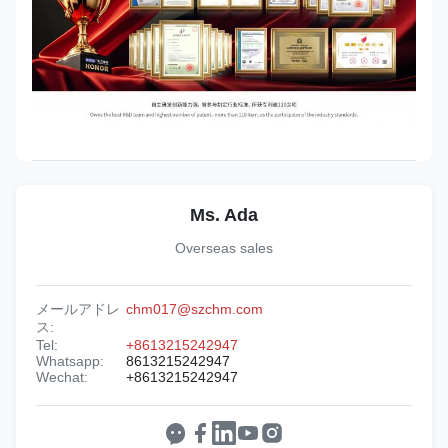
Ms. Ada
Overseas sales
メールアドレ
chm017@szchm.com
ス:
Tel:
+8613215242947
Whatsapp:
8613215242947
Wechat:
+8613215242947