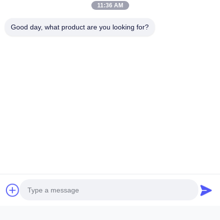
連絡 を 取れ
11:36 AM
ご質問や見積もりが必要ですか？今すぐお問い合わせください！
Good day, what product are you looking for?
今すぐ問い合わせ
クイックリンク
ホーム
会社情報
製品
送信
連絡先詳細
住所:
フラット、16/フロリダ、フェーズ2、スーパーラック産業