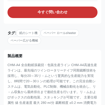
今すぐ問い合わせ
タグ:
紙のシート機
ペーパー ロールsheeter
ペーパー広がる機械
製品概要
CHM-A4 全自動紙張裁切・包装生産ライン CHM-A4高速生産
ラインは、最先端のツインロータリーナイフ同期裁断技術を
採用し、毎分20～35リ－ムという驚異的な生産能力を実現
し、8時間で20～30トンの処理が可能です。この完全自動シ
ステムは、電気自動化、PLC制御、機械自動化を統合し、リ
－ム収集から最終排出まで連続生産を行います。リ－ムおよ
びボックスの自動包装、スタッキングが可能です。 主要仕様
属性 値 生産速度 最大 280 m/分 裁断精度 ±0.2 mm 消費電力