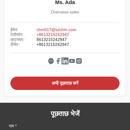
Ms. Ada
Overseas sales
ईमेल:
chm017@szchm.com
टेलीफोन:
+8613215242947
व्हाट्सएप:
8613215242947
वीचैट:
+8613215242947
अभी पूछताछ करें
पूछताछ भेजें
नाम *