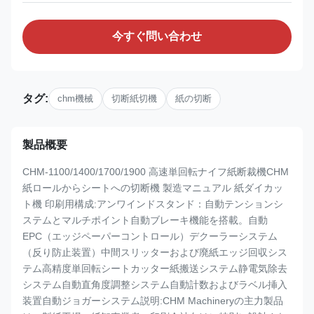
今すぐ問い合わせ
タグ:
chm機械
切断紙切機
紙の切断
製品概要
CHM-1100/1400/1700/1900 高速単回転ナイフ紙断裁機CHM
紙ロールからシートへの切断機 製造マニュアル 紙ダイカッ
ト機 印刷用構成:アンワインドスタンド：自動テンションシ
ステムとマルチポイント自動ブレーキ機能を搭載。自動
EPC（エッジペーパーコントロール）デクーラーシステム
（反り防止装置）中間スリッターおよび廃紙エッジ回収シス
テム高精度単回転シートカッター紙搬送システム静電気除去
システム自動直角度調整システム自動計数およびラベル挿入
装置自動ジョガーシステム説明:CHM Machineryの主力製品