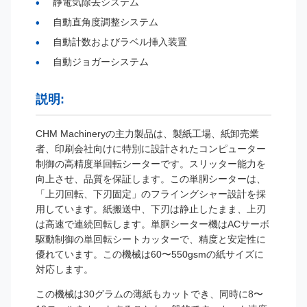
静電気除去システム
自動直角度調整システム
自動計数およびラベル挿入装置
自動ジョガーシステム
説明:
CHM Machineryの主力製品は、製紙工場、紙卸売業
者、印刷会社向けに特別に設計されたコンピューター
制御の高精度単回転シーターです。スリッター能力を
向上させ、品質を保証します。この単胴シーターは、
「上刃回転、下刃固定」のフライングシャー設計を採
用しています。紙搬送中、下刃は静止したまま、上刃
は高速で連続回転します。単胴シーター機はACサーボ
駆動制御の単回転シートカッターで、精度と安定性に
優れています。この機械は60〜550gsmの紙サイズに
対応します。
この機械は30グラムの薄紙もカットでき、同時に8〜