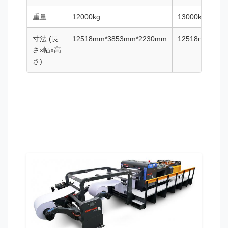
重量
12000kg
13000kg
寸法 (長
12518mm*3853mm*2230mm
12518mm*415
さx幅x高
さ)