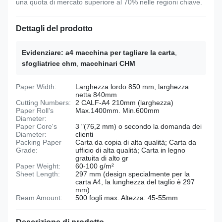
una quota di mercato superiore al 70% nelle regioni chiave.
Dettagli del prodotto
Evidenziare:
a4 macchina per tagliare la carta
,
sfogliatrice chm
,
macchinari CHM
Paper Width:
Larghezza lordo 850 mm, larghezza
netta 840mm
Cutting Numbers:
2 CALF-A4 210mm (larghezza)
Paper Roll's
Max.1400mm. Min.600mm
Diameter:
Paper Core's
3 "(76,2 mm) o secondo la domanda dei
Diameter:
clienti
Packing Paper
Carta da copia di alta qualità; Carta da
Grade:
ufficio di alta qualità; Carta in legno
gratuita di alto gr
Paper Weight:
60-100 g/m²
Sheet Length:
297 mm (design specialmente per la
carta A4, la lunghezza del taglio è 297
mm)
Ream Amount:
500 fogli max. Altezza: 45-55mm