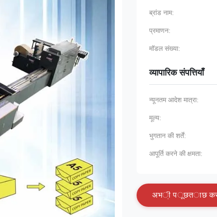
ब्रांड नाम:
प्रमाणन:
मॉडल संख्या:
व्यापारिक संपत्तियाँ
न्यूनतम आदेश मात्रा:
मूल्य:
भुगतान की शर्तें:
आपूर्ति करने की क्षमता:
अ
भ
ी
प
ू
छ
त
ा
छ
क