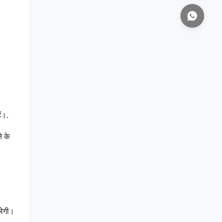
ं।.
े के
लेगी।