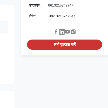
व्हाट्सएप:
8613215242947
वीचैट:
+8613215242947
अभी पूछताछ करें