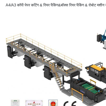
A4/A3 कॉपी पेपर कटिंग & रियर पैकिंग&बॉक्स रियर पैकिंग & रोबोट मशीन 