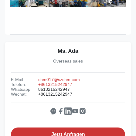
Ms. Ada
Overseas sales
E-Mail:
chm017@szchm.com
Telefon:
+8613215242947
Whatsapp:
8613215242947
Wechat:
+8613215242947
Jetzt Anfragen