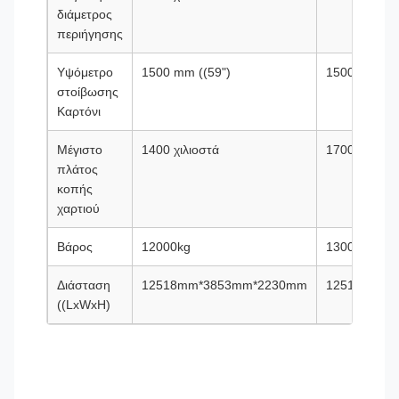
διάμετρος
περιήγησης
Υψόμετρο
1500 mm ((59")
1500 mm ((5
στοίβωσης
Καρτόνι
Μέγιστο
1400 χιλιοστά
1700 χιλιοστ
πλάτος
κοπής
χαρτιού
Βάρος
12000kg
13000kg
Διάσταση
12518mm*3853mm*2230mm
12518mm*4
((LxWxH)