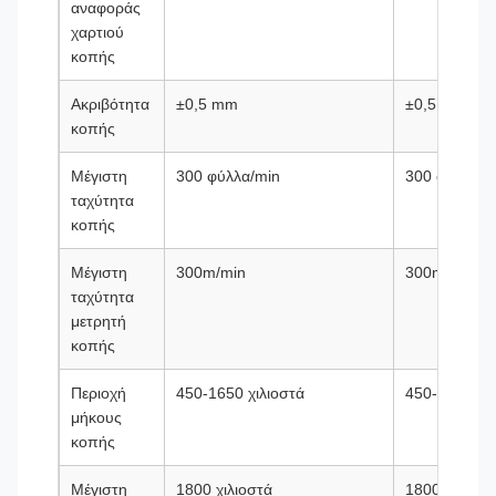
αναφοράς
χαρτιού
κοπής
Ακριβότητα
±0,5 mm
±0,5 mm
κοπής
Μέγιστη
300 φύλλα/min
300 φύλλα/m
ταχύτητα
κοπής
Μέγιστη
300m/min
300m/min
ταχύτητα
μετρητή
κοπής
Περιοχή
450-1650 χιλιοστά
450-1650 χιλ
μήκους
κοπής
Μέγιστη
1800 χιλιοστά
1800 χιλιοστ