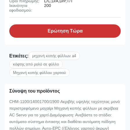
Όροι πληρωμής:
L/C,D/A,D/P,T/T
Ικανότητα
200
εφοδιασμού:
Ερώτηση Τώρα
Ετικέτες:
μηχανή κοπής φύλλων a4
κόφτης από ρολό σε φύλλο
Μηχανή κοπής φύλλου χαρτιού
Σύνοψη του προϊόντος
CHM-1100/14001700/1900 Ακριβής υψηλής ταχύτητας μονό
περιστρεφόμενο μαχαίρι Μηχανή κοπής φύλλων με ακρίβεια
AC Servo για το χαρτί Διαμόρφωση: Ανεβάστε το στάδιο:
αυτόματο σύστημα έντασης και διαθέτει αυτόματη πέδηση
πολλών σημείων. Αυτο-EPC ((Ελέγχος χαρτιού άκρων)