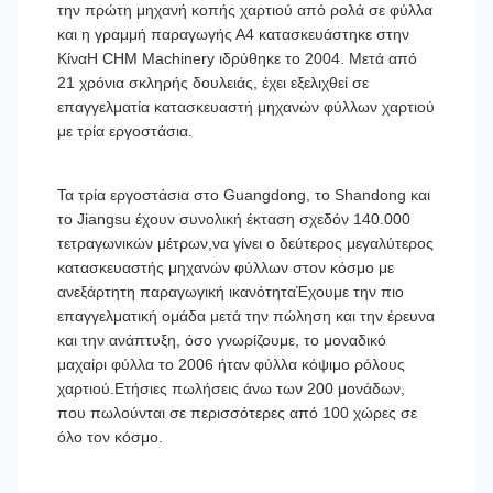
την πρώτη μηχανή κοπής χαρτιού από ρολά σε φύλλα
και η γραμμή παραγωγής Α4 κατασκευάστηκε στην
ΚίναΗ CHM Machinery ιδρύθηκε το 2004. Μετά από
21 χρόνια σκληρής δουλειάς, έχει εξελιχθεί σε
επαγγελματία κατασκευαστή μηχανών φύλλων χαρτιού
με τρία εργοστάσια.
Τα τρία εργοστάσια στο Guangdong, το Shandong και
το Jiangsu έχουν συνολική έκταση σχεδόν 140.000
τετραγωνικών μέτρων,να γίνει ο δεύτερος μεγαλύτερος
κατασκευαστής μηχανών φύλλων στον κόσμο με
ανεξάρτητη παραγωγική ικανότηταΈχουμε την πιο
επαγγελματική ομάδα μετά την πώληση και την έρευνα
και την ανάπτυξη, όσο γνωρίζουμε, το μοναδικό
μαχαίρι φύλλα το 2006 ήταν φύλλα κόψιμο ρόλους
χαρτιού.Ετήσιες πωλήσεις άνω των 200 μονάδων,
που πωλούνται σε περισσότερες από 100 χώρες σε
όλο τον κόσμο.