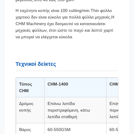
Η ταχύτητα κοπής είναι 100 cutting/min.Thin φύλλο
χαρτιού δεν είναι εύκολο για πολλά φύλλα μηχανές,Η
CHM Machinery έχει δεσμευτεί να κατασκευάσει
μηχανές φύλλων, έτσι ώστε το παχύ και λεπτό χαρτί
να μπορεί να ελέγχεται εύκολα.
Τεχνικοί δείκτες
Τύπος
CHM-1400
CHM-1700
CHM
Δρόμος
Επάνω λεπίδα
Επάνω λεπί
κοπής
περιστρεφόμενη, κάτω
περιστρεφόμ
λεπίδα σταθερή
λεπίδα σταθ
Βάρος
60-550GSM
60-550GSM