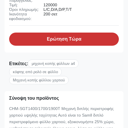
παραγγελίας:
Τιμή:
120000
Όροι πληρωμής:
L/C,D/A,D/P,T/T
Ικανότητα
200 σετ
εφοδιασμού:
Ερώτηση Τώρα
Ετικέτες:
μηχανή κοπής φύλλων a4
κόφτης από ρολό σε φύλλο
Μηχανή κοπής φύλλου χαρτιού
Σύνοψη του προϊόντος
CHM-SGT1400/1700/1900T Μηχανή διπλής περιστροφής
χαρτιού υψηλής ταχύτητας Αυτό είναι το Samll διπλό
περιστρεφόμενο φύλλο χαρτιού, εξοικονομήστε 25% χώρο,