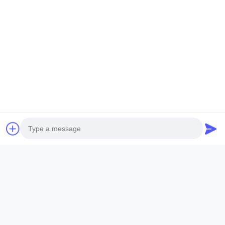
Ηλεκτρονικό Ταχυδρομείο *
Μήνυμα *
Υποβάλετε Τώρα
Photo
Video Call
Επικοινωνήστε