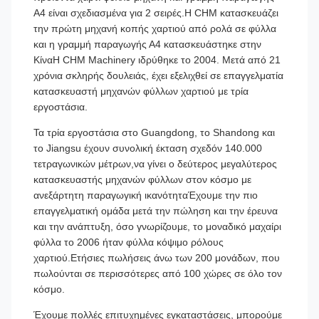
A4 είναι σχεδιασμένα για 2 σειρές.Η CHM κατασκευάζει
την πρώτη μηχανή κοπής χαρτιού από ρολά σε φύλλα
και η γραμμή παραγωγής Α4 κατασκευάστηκε στην
ΚίναΗ CHM Machinery ιδρύθηκε το 2004. Μετά από 21
χρόνια σκληρής δουλειάς, έχει εξελιχθεί σε επαγγελματία
κατασκευαστή μηχανών φύλλων χαρτιού με τρία
εργοστάσια.
Τα τρία εργοστάσια στο Guangdong, το Shandong και
το Jiangsu έχουν συνολική έκταση σχεδόν 140.000
τετραγωνικών μέτρων,να γίνει ο δεύτερος μεγαλύτερος
κατασκευαστής μηχανών φύλλων στον κόσμο με
ανεξάρτητη παραγωγική ικανότηταΈχουμε την πιο
επαγγελματική ομάδα μετά την πώληση και την έρευνα
και την ανάπτυξη, όσο γνωρίζουμε, το μοναδικό μαχαίρι
φύλλα το 2006 ήταν φύλλα κόψιμο ρόλους
χαρτιού.Ετήσιες πωλήσεις άνω των 200 μονάδων, που
πωλούνται σε περισσότερες από 100 χώρες σε όλο τον
κόσμο.
Έχουμε πολλές επιτυχημένες εγκαταστάσεις, μπορούμε