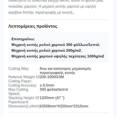
υιοθετήστε το τελευταίο έλεγχο servo, λύσει το φύλλο μιας
ποικιλίας χαρτιού. Η μηχανή κοπής χαρτιού με υψηλή
ακρίβεια διπλής περιστροφής με κινητή...
Λεπτομέρειες προϊόντος
Επισημαίνω:
Μηχανή κοπής ρολού χαρτιού 300 φύλλων/λεπτό
,
Μηχανή κοπής ρολού χαρτιού 200g/m2
,
Μηχανή κοπής χαρτιού υψηλής ταχύτητας 1000g/m2
Cutting Way:
Άνω και κατώτερος μηχανισμός
περιστροφικής κοπής
Refence Weight Of
200-1000GSM
Cutting Paper:
Cutting Accuracy:
± 0,5mm
Max Cutting
300 φύλλα/λεπτό
Speed:
Stacking Height Of
1200mm (47 ")
Paperboard:
Dimension(LxWxH):
10508mm*4320mm*2315mm