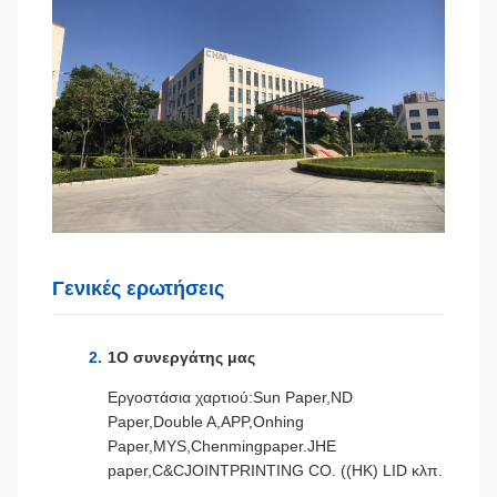
Γενικές ερωτήσεις
1Ο συνεργάτης μας
Εργοστάσια χαρτιού:Sun Paper,ND
Paper,Double A,APP,Onhing
Paper,MYS,Chenmingpaper.JHE
paper,C&CJOINTPRINTING CO. ((HK) LID κλπ.