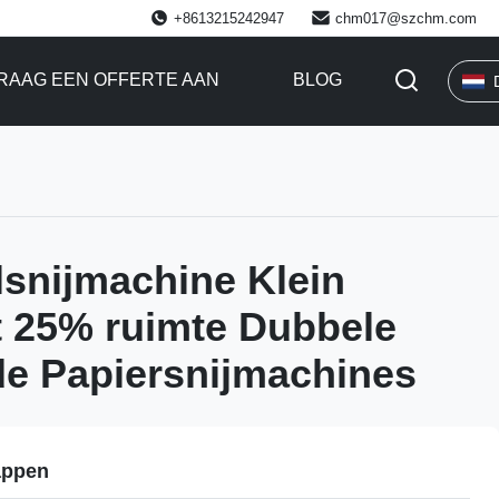
+8613215242947
chm017@szchm.com
RAAG EEN OFFERTE AAN
BLOG
lsnijmachine Klein
 25% ruimte Dubbele
e Papiersnijmachines
appen