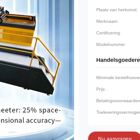
Plaats van herkomst:
Merknaam:
Certificering:
Modelnummer:
Handelsgoeder
Minimale bestelhoevee
Prijs:
Betalingsvoorwaarden
Toeleveringsvermoge
N
u
a
a
n
v
r
a
g
e
n