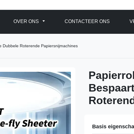
OVER ONS
CONTACTEER ONS
V
te Dubbele Roterende Papiersnijmachines
Papierro
Bespaart
Roterend
Basis eigensch