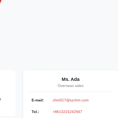
Ms. Ada
Overseas sales
n
E-mail:
chm017@szchm.com
Tel.:
+8613215242947