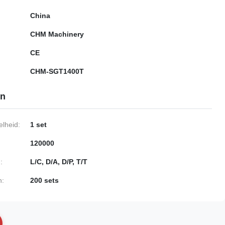
China
CHM Machinery
CE
CHM-SGT1400T
en
lheid:
1 set
120000
:
L/C, D/A, D/P, T/T
n:
200 sets