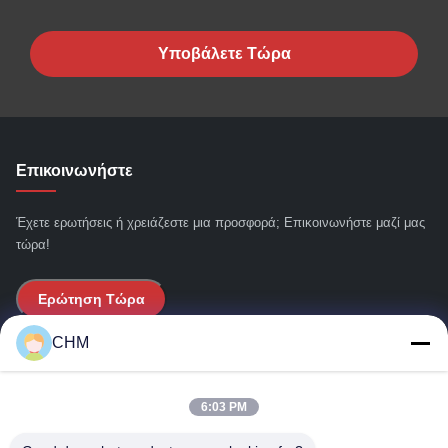
Υποβάλετε Τώρα
Επικοινωνήστε
Έχετε ερωτήσεις ή χρειάζεστε μια προσφορά; Επικοινωνήστε μαζί μας
τώρα!
Ερώτηση Τώρα
CHM
Γρήγοροι Σύνδεσμοι
6:03 PM
Σπίτι
Σχετικά με εμάς