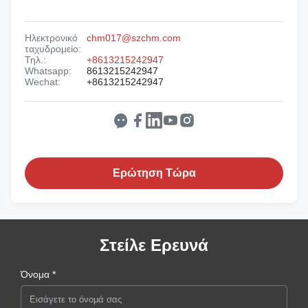
Ηλεκτρονικό
chm017@szchm.com
ταχυδρομείο:
Τηλ.:
+8613215242947
Whatsapp:
8613215242947
Wechat:
+8613215242947
Ερώτηση Τώρα
Στείλε Ερευνά
Όνομα *