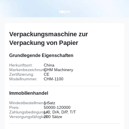
Verpackungsmaschine zur
Verpackung von Papier
Grundlegende Eigenschaften
Herkunftsort:
China
Markenbezeichnung:
CHM Machinery
Zertifizierung:
CE
Modellnummer:
CHM-1100
Immobilienhandel
Mindestbestellmenge:
1 Satz
Preis:
50000-120000
Zahlungsbedingungen:
L/C, D/A, D/P, T/T
Versorgungsfähigkeit:
200 Sätze