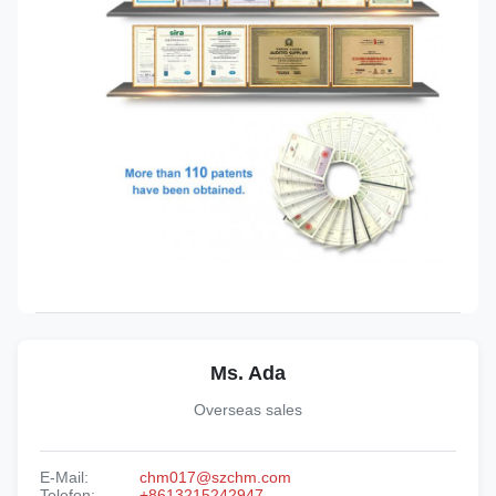
Ms. Ada
Overseas sales
E-Mail:
chm017@szchm.com
Telefon:
+8613215242947