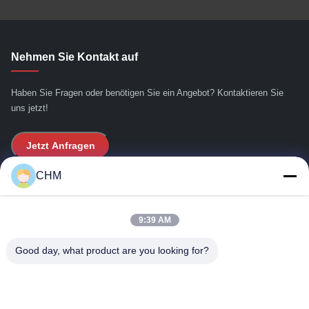
Nehmen Sie Kontakt auf
Haben Sie Fragen oder benötigen Sie ein Angebot? Kontaktieren Sie
uns jetzt!
Jetzt Anfragen
CHM
Schnelllinks
9:39 AM
Haus
ÜBER US
Good day, what product are you looking for?
produits
Treten Sie mit uns in Verbindung