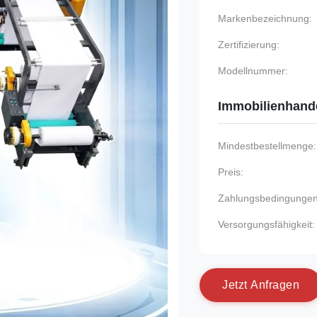
Markenbezeichnung:
Zertifizierung:
Modellnummer:
Immobilienhand
Mindestbestellmenge:
Preis:
Zahlungsbedingungen
Versorgungsfähigkeit:
J
e
t
z
t
A
n
f
r
a
g
e
n