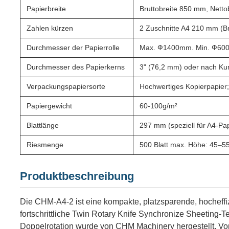
Papierbreite
Bruttobreite 850 mm, Nett
Zahlen kürzen
2 Zuschnitte A4 210 mm (Br
Durchmesser der Papierrolle
Max. Ф1400mm. Min. Ф6
Durchmesser des Papierkerns
3" (76,2 mm) oder nach K
Verpackungspapiersorte
Hochwertiges Kopierpapier;
Papiergewicht
60-100g/m²
Blattlänge
297 mm (speziell für A4-Pap
Riesmenge
500 Blatt max. Höhe: 45–
Produktbeschreibung
Die CHM-A4-2 ist eine kompakte, platzsparende, hocheffi
fortschrittliche Twin Rotary Knife Synchronize Sheeting-T
Doppelrotation wurde von CHM Machinery hergestellt. Vo