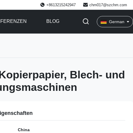
+8613215242947
chm017@szchm.com
EFERENZEN
BLOG
German
opierpapier, Blech- und
ungsmaschinen
igenschaften
China