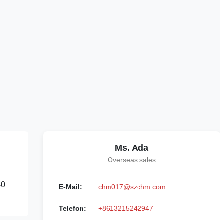
Ms. Ada
Overseas sales
40
E-Mail:
chm017@szchm.com
Telefon:
+8613215242947