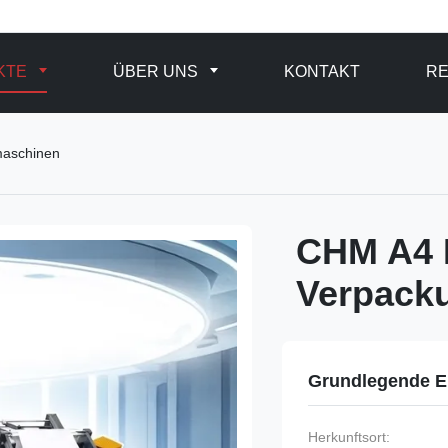
KTE
ÜBER UNS
KONTAKT
R
maschinen
CHM A4 K
Verpack
Grundlegende E
Herkunftsort: