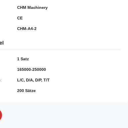
CHM Machinery
CE
CHM-A4-2
el
1 Satz
165000-250000
:
L/C, D/A, D/P, T/T
200 Sätze