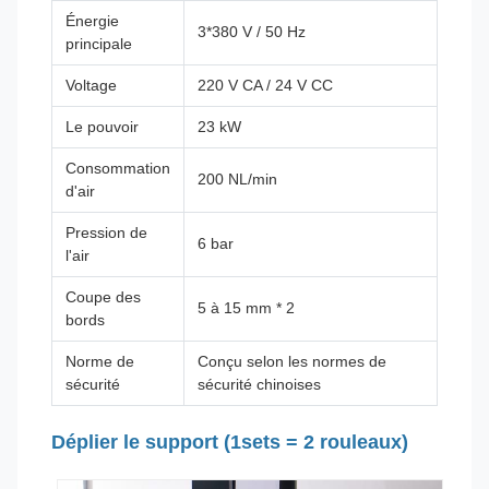
Énergie
3*380 V / 50 Hz
principale
Voltage
220 V CA / 24 V CC
Le pouvoir
23 kW
Consommation
200 NL/min
d'air
Pression de
6 bar
l'air
Coupe des
5 à 15 mm * 2
bords
Norme de
Conçu selon les normes de
sécurité
sécurité chinoises
Déplier le support (1sets = 2 rouleaux)