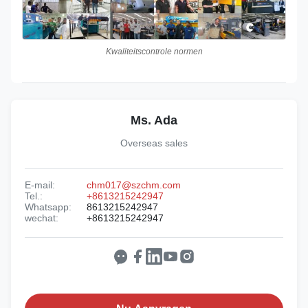
Kwaliteitscontrole normen
Ms. Ada
Overseas sales
E-mail:
chm017@szchm.com
Tel.:
+8613215242947
Whatsapp:
8613215242947
wechat:
+8613215242947