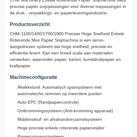
CHM Machinery Enkele Roterende Papier Snijmachine biedt
precisie papier snijoplossingen voor diverse toepassingen in
de druk-, verpakkings- en papierleveringsindustrie.
Productoverzicht
CHM-1100/1400/1700/1900 Precisie Hoge Snelheid Enkele
Roterende Mes Papier Snijmachine is een servo-
aangedreven systeem dat hoge snelheid, precisie en
efficiëntie levert. Kan een breed scala aan materialen
verwerken, waaronder papier, karton, kunstdrukpapier en
kraftpapier.
Machineconfiguratie
Afwikkelunit: Automatisch spansysteem met
automatische remmen op meerdere punten
Auto-EPC (Randpapiercontrole)
Ontkrommingssysteem (Anti-kromming apparaat)
Middensleuf- en afvalrandverzamelsysteem
Hoge precisie enkele roterende papiersnijder
Papierconveyorsysteem