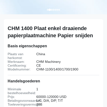
CHM 1400 Plaat enkel draaiende
papierplaatmachine Papier snijden
Basis eigenschappen
Plaats van
China
herkomst:
Merknaam:
CHM Machinery
Certificering:
CE
Modelnummer:
CHM-1100/1400/1700/1900
Handelsgoederen
Minimale
1
bestelhoeveelheid:
Prijs:
60000-120000 USD
Betalingsvoorwaarden:
L/C, D/A, D/P, T/T
Toeleveringsvermogen:
200