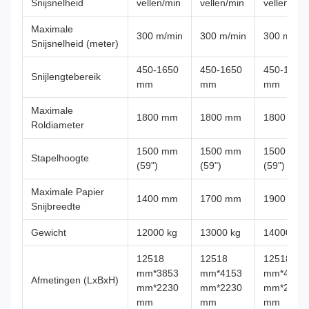
Snijsnelheid
vellen/min
vellen/min
vellen/min
Maximale
300 m/min
300 m/min
300 m/mi
Snijsnelheid (meter)
450-1650
450-1650
450-1650
Snijlengtebereik
mm
mm
mm
Maximale
1800 mm
1800 mm
1800 mm
Roldiameter
1500 mm
1500 mm
1500 mm
Stapelhoogte
(59")
(59")
(59")
Maximale Papier
1400 mm
1700 mm
1900 mm
Snijbreedte
Gewicht
12000 kg
13000 kg
14000 kg
12518
12518
12518
mm*3853
mm*4153
mm*4353
Afmetingen (LxBxH)
mm*2230
mm*2230
mm*2230
mm
mm
mm