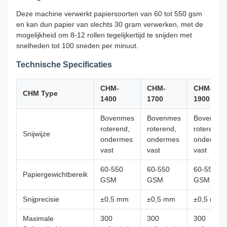
Deze machine verwerkt papiersoorten van 60 tot 550 gsm
en kan dun papier van slechts 30 gram verwerken, met de
mogelijkheid om 8-12 rollen tegelijkertijd te snijden met
snelheden tot 100 sneden per minuut.
Technische Specificaties
CHM-
CHM-
CHM-
CHM Type
1400
1700
1900
Bovenmes
Bovenmes
Bovenme
roterend,
roterend,
roterend,
Snijwijze
ondermes
ondermes
ondermes
vast
vast
vast
60-550
60-550
60-550
Papiergewichtbereik
GSM
GSM
GSM
Snijprecisie
±0,5 mm
±0,5 mm
±0,5 mm
Maximale
300
300
300