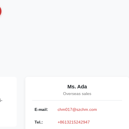
Ms. Ada
Overseas sales
4-
E-mail:
chm017@szchm.com
Tel.:
+8613215242947