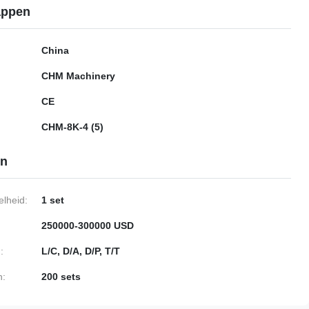
appen
China
CHM Machinery
CE
CHM-8K-4 (5)
en
lheid:
1 set
250000-300000 USD
:
L/C, D/A, D/P, T/T
n:
200 sets