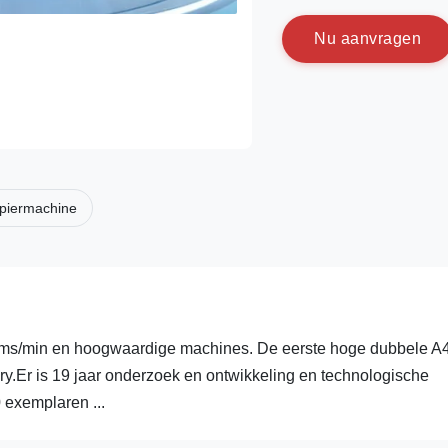
N
u
a
a
n
v
r
a
g
e
n
piermachine
ams/min en hoogwaardige machines. De eerste hoge dubbele A
.Er is 19 jaar onderzoek en ontwikkeling en technologische
exemplaren ...