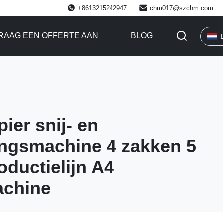
+8613215242947
chm017@szchm.com
RAAG EEN OFFERTE AAN
BLOG
ier snij- en
ngsmachine 4 zakken 5
oductielijn A4
achine