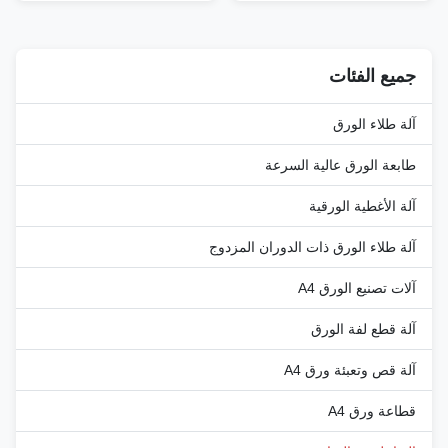
cylindrical goods such as paper
Features 1.5 ton capacity all-
tubes, carpets and fabrics. The
electric handling forklift Energy
tiller designed according to
efficient and environmentally
ergonomic principles is simple,
friendly operation Ergonomic
جميع الفئات
safe, and ...
tiller design for simple, safe ...
آلة طلاء الورق
طابعة الورق عالية السرعة
آلة الأغطية الورقية
آلة طلاء الورق ذات الدوران المزدوج
آلات تصنيع الورق A4
آلة قطع لفة الورق
آلة قص وتعبئة ورق A4
قطاعة ورق A4