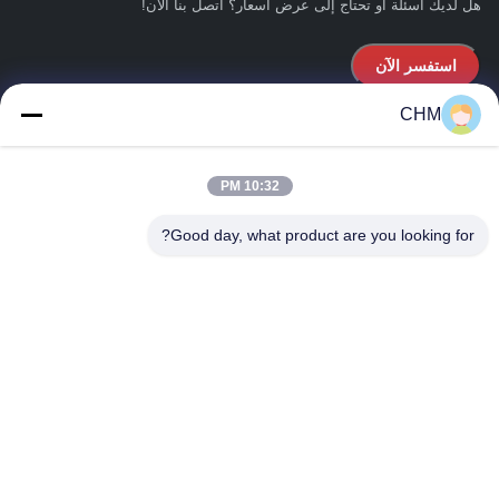
هل لديك أسئلة أو تحتاج إلى عرض أسعار؟ اتصل بنا الآن!
استفسر الآن
CHM
روابط سريعة
10:32 PM
المنزل
حولنا
Good day, what product are you looking for?
المنتجات
اتصل بنا
تفاصيل الاتصال
العنوان:
شقة، 16/FL، المرحلة 2، مركز صناعي سوبرلوك، رقم 57 شارع
شا تسوي، تسوان وان، شمال شرق هونغ كونغ
البريد الإلكتروني:
chm017@szchm.com