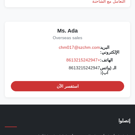
التعامل مع الشاحنة
Ms. Ada
Overseas sales
البريد
chm017@szchm.com
الإلكتروني:
الهاتف:
+8613215242947
الـ (واتس
8613215242947
اب):
استفسر الآن
إتصلوا