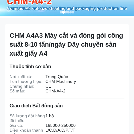
CHM A4A3 Máy cắt và đóng gói công
suất 8-10 tấn/ngày Dây chuyền sản
xuất giấy A4
Thuộc tính cơ bản
Nơi xuất xứ:
Trung Quốc
Tên thương hiệu:
CHM Machinery
Chứng nhận:
CE
Số mẫu:
CHM-A4-2
Giao dịch Bất động sản
Số lượng đặt hàng
1 bộ
tối thiểu:
Giá cả:
165000-250000
Điều khoản thanh
L/C,D/A,D/P,T/T