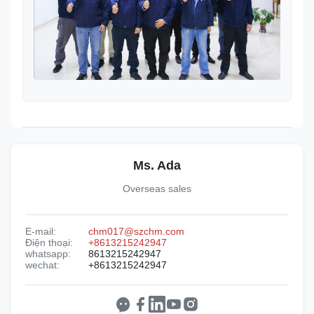
Ms. Ada
Overseas sales
E-mail:
chm017@szchm.com
Điện thoại:
+8613215242947
whatsapp:
8613215242947
wechat:
+8613215242947