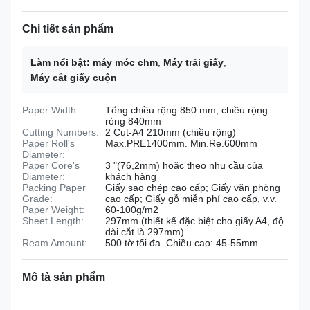
Chi tiết sản phẩm
Làm nổi bật:
máy móc chm
,
Máy trải giấy
,
Máy cắt giấy cuộn
Paper Width:
Tổng chiều rộng 850 mm, chiều rộng
ròng 840mm
Cutting Numbers:
2 Cut-A4 210mm (chiều rộng)
Paper Roll's
Max.PRE1400mm. Min.Re.600mm
Diameter:
Paper Core's
3 "(76,2mm) hoặc theo nhu cầu của
Diameter:
khách hàng
Packing Paper
Giấy sao chép cao cấp; Giấy văn phòng
Grade:
cao cấp; Giấy gỗ miễn phí cao cấp, v.v.
Paper Weight:
60-100g/m2
Sheet Length:
297mm (thiết kế đặc biệt cho giấy A4, độ
dài cắt là 297mm)
Ream Amount:
500 tờ tối đa. Chiều cao: 45-55mm
Mô tả sản phẩm