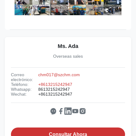
Ms. Ada
Overseas sales
Correo
chm017@szchm.com
electrónico:
Teléfono:
+8613215242947
Whatsapp:
8613215242947
Wechat:
+8613215242947
Consultar Ahora