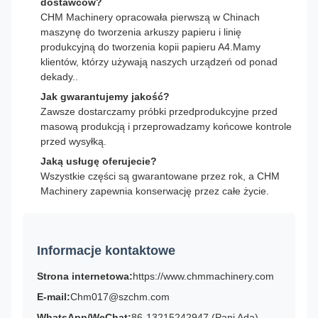
dostawców?
CHM Machinery opracowała pierwszą w Chinach
maszynę do tworzenia arkuszy papieru i linię
produkcyjną do tworzenia kopii papieru A4.Mamy
klientów, którzy używają naszych urządzeń od ponad
dekady..
Jak gwarantujemy jakość?
Zawsze dostarczamy próbki przedprodukcyjne przed
masową produkcją i przeprowadzamy końcowe kontrole
przed wysyłką.
Jaką usługę oferujecie?
Wszystkie części są gwarantowane przez rok, a CHM
Machinery zapewnia konserwację przez całe życie.
Informacje kontaktowe
Strona internetowa:
https://www.chmmachinery.com
E-mail:
Chm017@szchm.com
WhatsApp/WeChat:
86-13215242947 (Pani Ada)