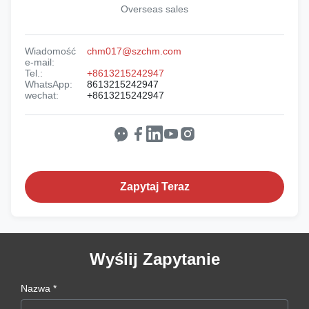
Overseas sales
Wiadomość
chm017@szchm.com
e-mail:
Tel.:
+8613215242947
WhatsApp:
8613215242947
wechat:
+8613215242947
Zapytaj Teraz
Wyślij Zapytanie
Nazwa *