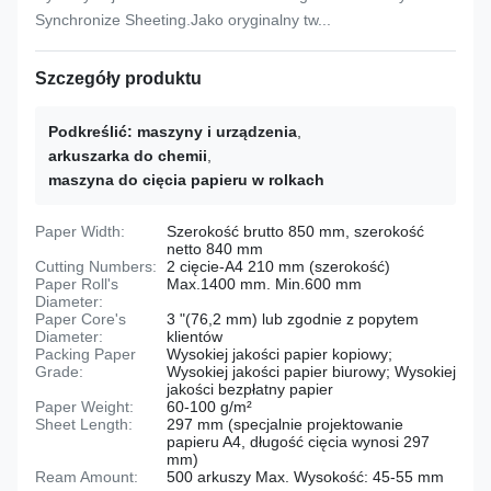
Synchronize Sheeting.Jako oryginalny tw...
Szczegóły produktu
Podkreślić:
maszyny i urządzenia
,
arkuszarka do chemii
,
maszyna do cięcia papieru w rolkach
Paper Width:
Szerokość brutto 850 mm, szerokość
netto 840 mm
Cutting Numbers:
2 cięcie-A4 210 mm (szerokość)
Paper Roll's
Max.1400 mm. Min.600 mm
Diameter:
Paper Core's
3 "(76,2 mm) lub zgodnie z popytem
Diameter:
klientów
Packing Paper
Wysokiej jakości papier kopiowy;
Grade:
Wysokiej jakości papier biurowy; Wysokiej
jakości bezpłatny papier
Paper Weight:
60-100 g/m²
Sheet Length:
297 mm (specjalnie projektowanie
papieru A4, długość cięcia wynosi 297
mm)
Ream Amount:
500 arkuszy Max. Wysokość: 45-55 mm