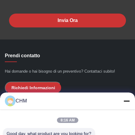
Invia Ora
Prendi contatto
Hai domande o hai bisogno di un preventivo? Contattaci subito!
Richiedi Informazioni
CHM
Link Veloci
8:16 AM
Casa
Chi siamo
Good day, what product are you looking for?