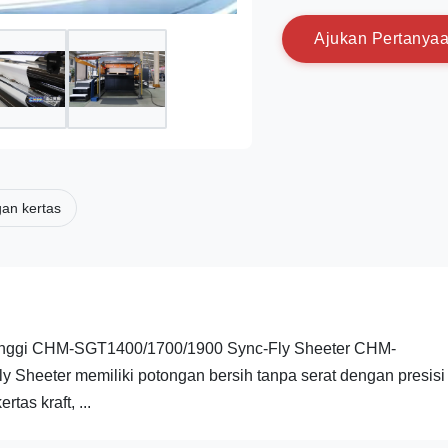
A
j
u
k
a
n
P
e
r
t
a
n
y
a
an kertas
Tinggi CHM-SGT1400/1700/1900 Sync-Fly Sheeter CHM-
ly Sheeter memiliki potongan bersih tanpa serat dengan presisi
tas kraft, ...