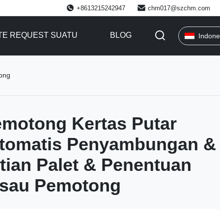
+8613215242947
chm017@szchm.com
TE REQUEST SUATU
BLOG
Indone
ong
motong Kertas Putar
tomatis Penyambungan &
ian Palet & Penentuan
isau Pemotong