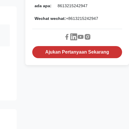
ada apa:
8613215242947
Wechat wechat:
+8613215242947
Ajukan Pertanyaan Sekarang
n