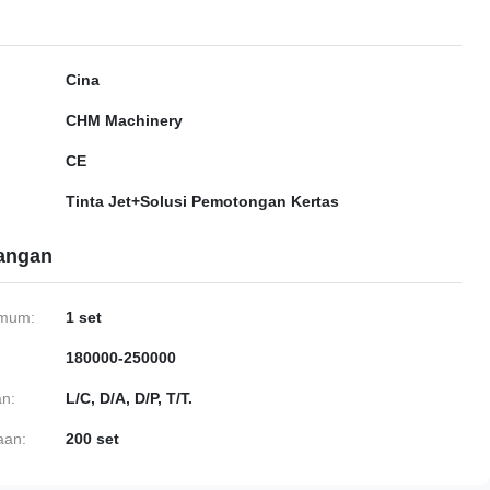
Cina
CHM Machinery
CE
Tinta Jet+Solusi Pemotongan Kertas
gangan
imum:
1 set
180000-250000
n:
L/C, D/A, D/P, T/T.
aan:
200 set