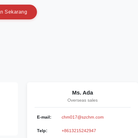
a
n
S
e
k
a
r
a
n
g
Ms. Ada
Overseas sales
E-mail:
chm017@szchm.com
Telp:
+8613215242947