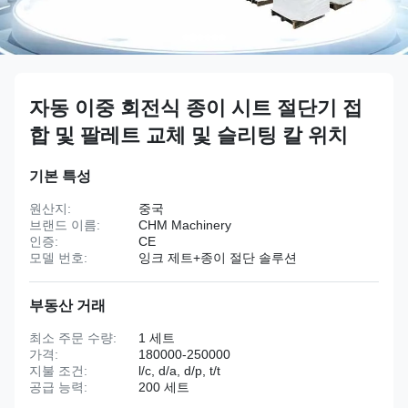
자동 이중 회전식 종이 시트 절단기 접
합 및 팔레트 교체 및 슬리팅 칼 위치
기본 특성
원산지:
중국
브랜드 이름:
CHM Machinery
인증:
CE
모델 번호:
잉크 제트+종이 절단 솔루션
부동산 거래
최소 주문 수량:
1 세트
가격:
180000-250000
지불 조건:
l/c, d/a, d/p, t/t
공급 능력:
200 세트