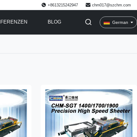
+8613215242947
chm017@szchm.com
EFERENZEN
BLOG
German