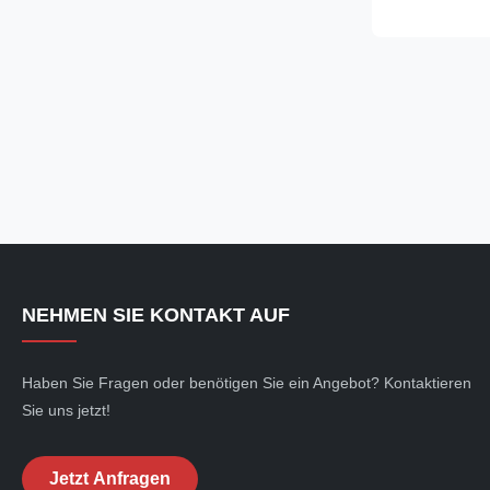
diameter Max 
Max 1400mm(55
Min.450-Max.1
NEHMEN SIE KONTAKT AUF
Haben Sie Fragen oder benötigen Sie ein Angebot? Kontaktieren
Sie uns jetzt!
Jetzt Anfragen