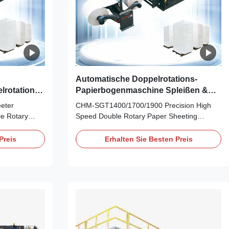
Automatische Doppelrotations-
rotations-
Papierbogenmaschine Spleißen &
NK JET
Palettenwechsel & Messereinstellung
eter
CHM-SGT1400/1700/1900 Precision High
le Rotary
Speed Double Rotary Paper Sheeting
 Speed
Machines CHM-SGT1400/1700/1900 Sync-
tribute Value
Fly Sheeter: High Precision Synchronize - fly
Preis
Erhalten Sie Besten Preis
tary cutting
Sheeter features fibrelessand clean cuts with
cutting paper
high dimensional precisions. Best for board
cy ±0.5mm
paper,art paper, kraft paper and packing
.
paper or board ...