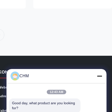
 PLC control
dimensional precisions. Best for board
tomatic
paper,art paper, kraft paper and packing
paper or board etc.automatic paper ...
KONTAKTDETAILS
CHM
Webseite:
chmmachinery.com
12:43 AM
Adresse:
Flat, 16/FL, Phase 2, Superluck Industriezentrum, Nr. 5
7 Sha Tsui Road, Tsuen Wan, N.T. Hongkong
Good day, what product are you looking 
for?
Fabrik:
Nr. 2 Qiaotai Road, West Road von Qiaoxin, Qiaotou St