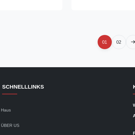
1800mm(71") Finished width
tension control Control System
") Finished sheet-Length
Type Automatic Application Au
650 mm Num.of rolls ...
Cardboard Replacemen...
01
02
SCHNELLLINKS
Haus
ÜBER US