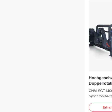
Hochgeschw
Doppelrotat
Papierschn
CHM-SGT1400E
1000GSM Ro
Synchronize-fl
Schneidema
Key Specificat
cutting Top bl
Erhal
Weight of pap