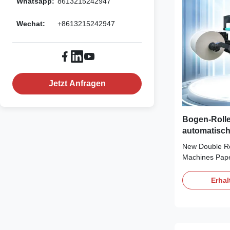
Whatsapp:
8613215242947
Wechat:
+8613215242947
Jetzt Anfragen
Bogen-Roll
automatisc
Rollenpapi
New Double Ro
Machines Pape
Rotary Knife 
1000 GSM Key S
Erhal
Type of cuttin
rotary Weight
diameter Max 
Max 1400mm (5