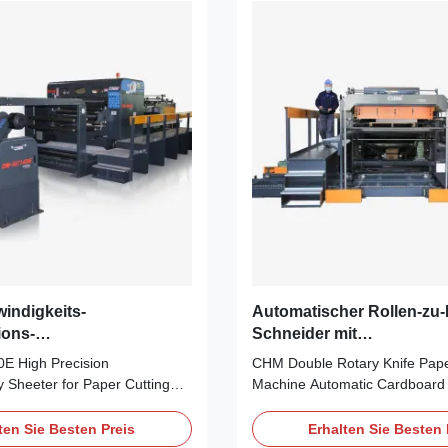
indigkeits-
Automatischer Rollen-zu
ions-
Schneider mit
eidemaschinen 200GSM
Doppelmessermaschine f
 High Precision
CHM Double Rotary Knife Pape
lle-zu-Bogen-
Papierrollen-Zuschnitt
y Sheeter for Paper Cutting
Machine Automatic Cardboard
schine
ions Attribute Value Type of
Device Automatic Double Rota
ade and bottom blade rotary
Sheeting Machine with PLC Con
ten Sie Besten Preis
Erhalten Sie Besten 
er 200-1000 GSM Reel
Specifications Unwinding Meth