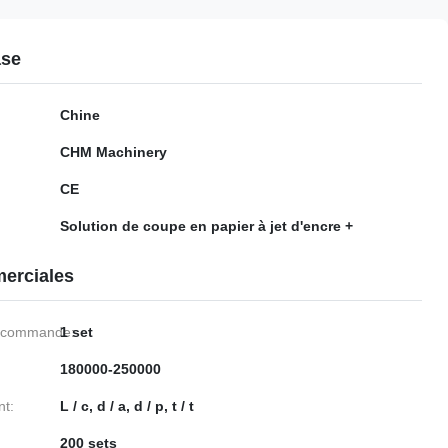
ase
Chine
CHM Machinery
CE
Solution de coupe en papier à jet d'encre +
erciales
e commande:
1 set
180000-250000
nt:
L / c, d / a, d / p, t / t
200 sets