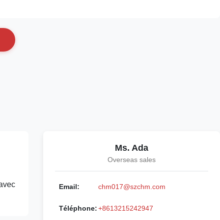
Ms. Ada
Overseas sales
 avec
Email:
chm017@szchm.com
Téléphone:
+8613215242947