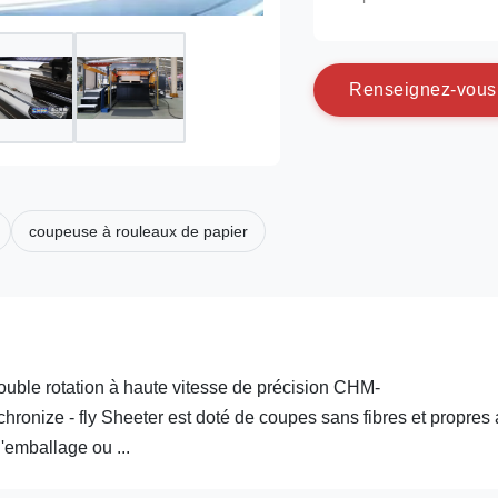
R
e
n
s
e
i
g
n
e
z
-
v
o
u
s
coupeuse à rouleaux de papier
ble rotation à haute vitesse de précision CHM-
onize - fly Sheeter est doté de coupes sans fibres et propres
'emballage ou ...