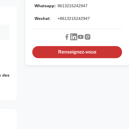
Whatsapp:
8613215242947
Wechat:
+8613215242947
Renseignez-vous
c des