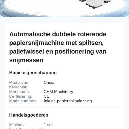
Automatische dubbele roterende
papiersnijmachine met splitsen,
palletwissel en positionering van
snijmessen
Basis eigenschappen
Plaats van
China
herkomst:
Merknaam:
CHM Machinery
Certificering:
CE
Modelnummer:
Inktjet+papiersnijoplossing
Handelsgoederen
Minimale
1 set