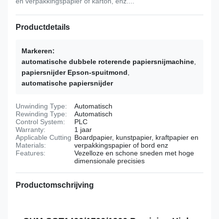
en verpakkingspapier of karton, enz....
Productdetails
Markeren:
automatische dubbele roterende papiersnijmachine
,
papiersnijder Epson-spuitmond
,
automatische papiersnijder
Unwinding Type:
Automatisch
Rewinding Type:
Automatisch
Control System:
PLC
Warranty:
1 jaar
Applicable Cutting
Boardpapier, kunstpapier, kraftpapier en
Materials:
verpakkingspapier of bord enz
Features:
Vezelloze en schone sneden met hoge
dimensionale precisies
Productomschrijving