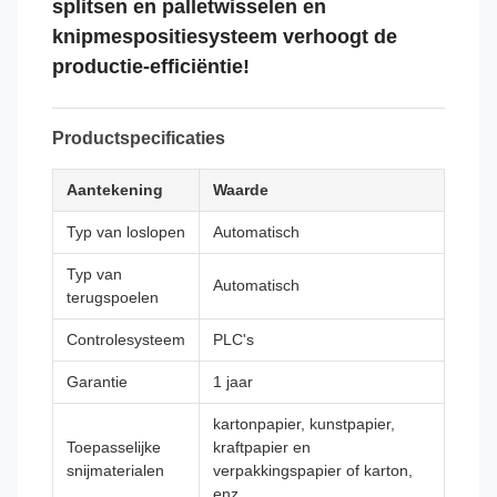
splitsen en palletwisselen en
knipmespositiesysteem verhoogt de
productie-efficiëntie!
Productspecificaties
Aantekening
Waarde
Typ van loslopen
Automatisch
Typ van
Automatisch
terugspoelen
Controlesysteem
PLC's
Garantie
1 jaar
kartonpapier, kunstpapier,
Toepasselijke
kraftpapier en
snijmaterialen
verpakkingspapier of karton,
enz.