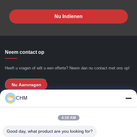
Nu Indienen
Neem contact op
Heeft u vragen of wilt u een offerte? Neem dan nu contact met ons op!
Nu Aanvragen
CHM
Snelle links
4:16 AM
Huis
Over ons
Good day, what product are you looking for?