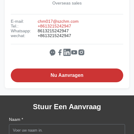
Overseas sales
E-mail:
chm017@szchm.com
Tel.:
+8613215242947
Whatsapp:
8613215242947
wechat:
+8613215242947
Nu Aanvragen
Stuur Een Aanvraag
Naam *